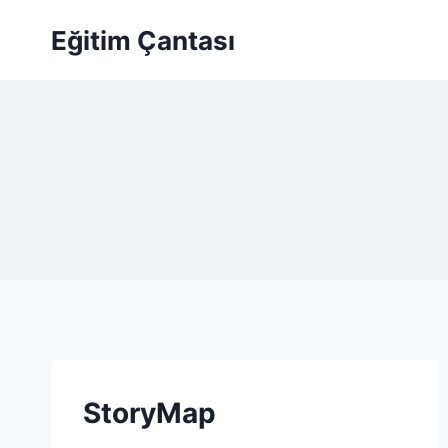
Skip to content
Eğitim Çantası
StoryMap