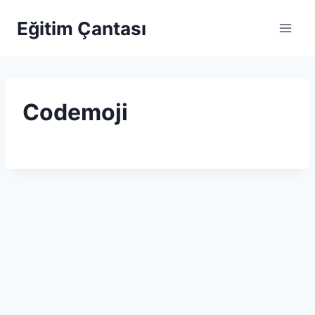
Skip to content
Eğitim Çantası
Codemoji