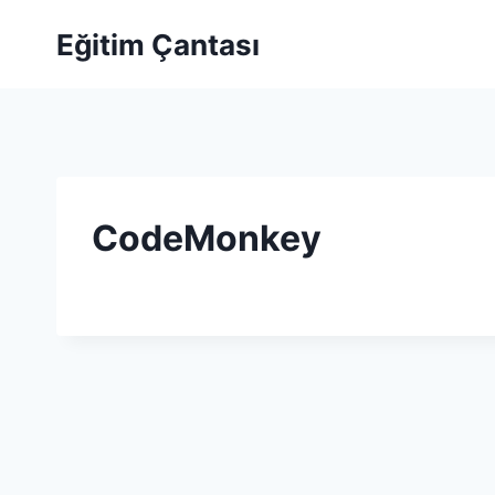
Skip to content
Eğitim Çantası
CodeMonkey