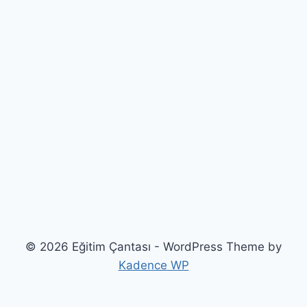
© 2026 Eğitim Çantası - WordPress Theme by
Kadence WP