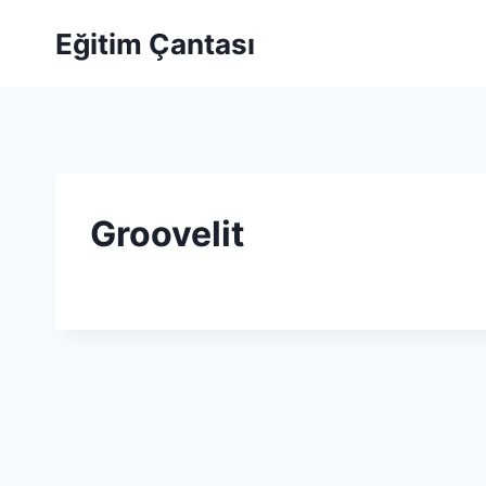
Skip to content
Eğitim Çantası
Groovelit