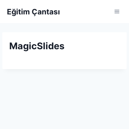
Skip to content
Eğitim Çantası
MagicSlides