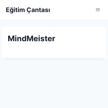
Skip to content
Eğitim Çantası
MindMeister