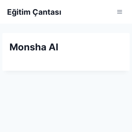
Skip to content
Eğitim Çantası
Monsha AI