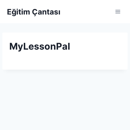
Skip to content
Eğitim Çantası
MyLessonPal