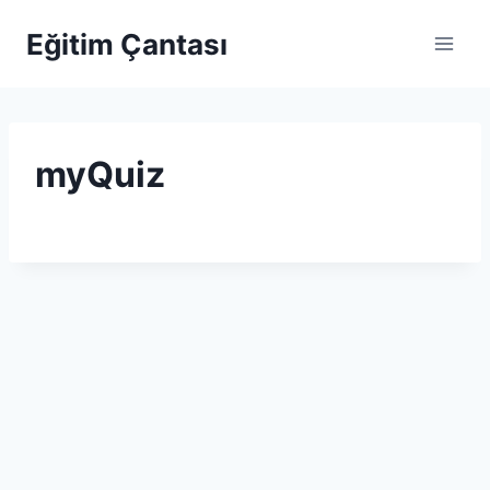
Skip to content
Eğitim Çantası
myQuiz