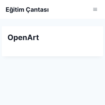
Skip to content
Eğitim Çantası
OpenArt