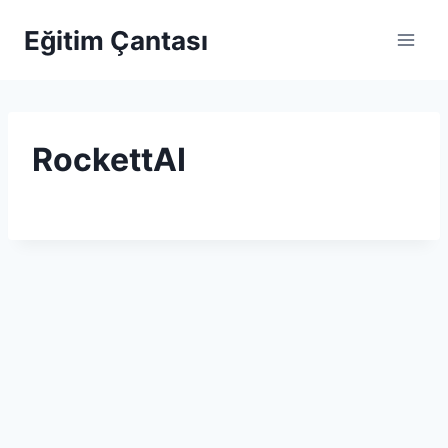
Skip to content
Eğitim Çantası
RockettAI