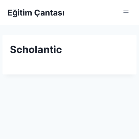
Skip to content
Eğitim Çantası
Scholantic