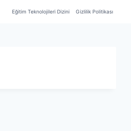
Eğitim Teknolojileri Dizini
Gizlilik Politikası