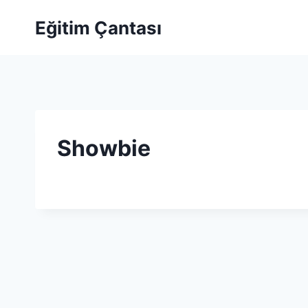
Skip to content
Eğitim Çantası
Showbie