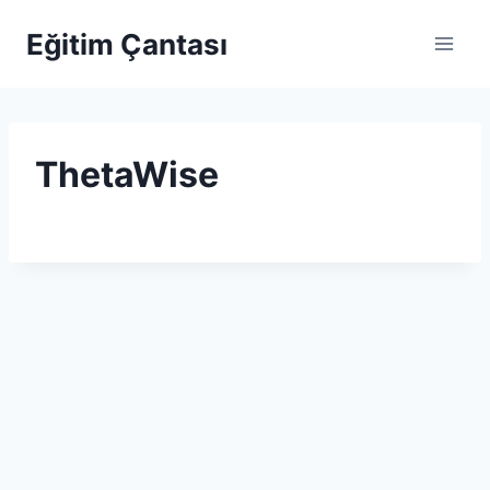
Skip to content
Eğitim Çantası
ThetaWise