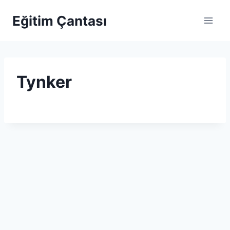
Skip to content
Eğitim Çantası
Tynker