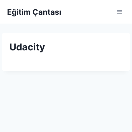
Skip to content
Eğitim Çantası
Udacity