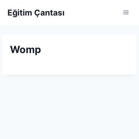
Skip to content
Eğitim Çantası
Womp