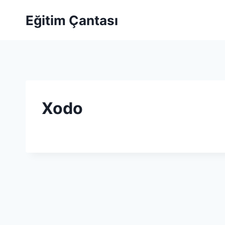
Skip to content
Eğitim Çantası
Xodo